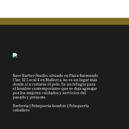
Raor Barber Studio, situado en Plaza Raimundo
Clar, 12 Local 4 en Mallorca, no es un lugar más
donde ir a cortarse el pelo. Es un refugio para
el hombre contemporáneo que se deja agasajar
por los mejores cuidados y servicios del
pasado y presente.
Barbería | Peluquería hombre | Peluquería
caballero