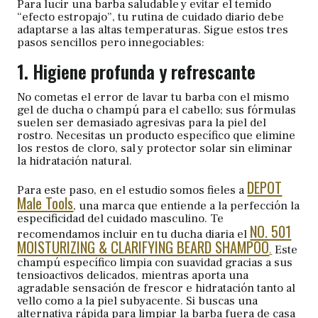
Para lucir una barba saludable y evitar el temido
“efecto estropajo”, tu rutina de cuidado diario debe
adaptarse a las altas temperaturas. Sigue estos tres
pasos sencillos pero innegociables:
1. Higiene profunda y refrescante
No cometas el error de lavar tu barba con el mismo
gel de ducha o champú para el cabello; sus fórmulas
suelen ser demasiado agresivas para la piel del
rostro. Necesitas un producto específico que elimine
los restos de cloro, sal y protector solar sin eliminar
la hidratación natural.
DEPOT
Para este paso, en el estudio somos fieles a
Male Tools
, una marca que entiende a la perfección la
especificidad del cuidado masculino. Te
NO. 501
recomendamos incluir en tu ducha diaria el
MOISTURIZING & CLARIFYING BEARD SHAMPOO
.
Este
champú específico limpia con suavidad gracias a sus
tensioactivos delicados, mientras aporta una
agradable sensación de frescor e hidratación tanto al
vello como a la piel subyacente. Si buscas una
alternativa rápida para limpiar la barba fuera de casa