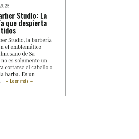
 2025
arber Studio: La
ía que despierta
ntidos
ber Studio, la barbería
en el emblemático
almesano de Sa
, no es solamente un
a cortarse el cabello o
la barba. Es un
Leer más
..