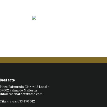
Contacto
Plaza Raimundo Clar nº 12 Local 4
07002 Palma de Mallorca
info@raorbarberstudio.com
Cita Previa: 633 490 012