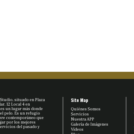
Site Map
Studio, situado en Plaza
r, 12 Local 4 en
 es un lugar más donde
Quiénes Somos
 el pelo. Es un refugio
Servicios
bre contemporáneo que
Nuestra APP
ajar por los mejores
Galería de Imágenes
ervicios del pasado y
Vídeos