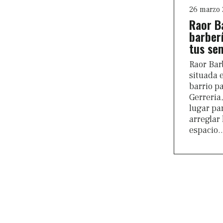
26 marzo
Raor B
barber
tus se
Raor Bar
situada 
barrio p
Gerreria
lugar par
arreglar 
espacio.