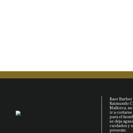
Raor Barber 
Raimundo Cla
Mallorca, no
ir a cortarse
para el hom
se deja agas
cuidados y s
presente.