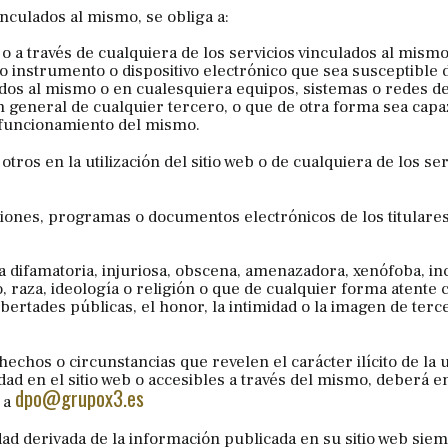
vinculados al mismo, se obliga a:
 o a través de cualquiera de los servicios vinculados al mism
ro instrumento o dispositivo electrónico que sea susceptible 
lados al mismo o en cualesquiera equipos, sistemas o redes de 
en general de cualquier tercero, o que de otra forma sea capa
l funcionamiento del mismo.
 otros en la utilización del sitio web o de cualquiera de los se
maciones, programas o documentos electrónicos de los titulares 
a difamatoria, injuriosa, obscena, amenazadora, xenófoba, inci
o, raza, ideología o religión o que de cualquier forma atente 
bertades públicas, el honor, la intimidad o la imagen de terce
chos o circunstancias que revelen el carácter ilícito de la u
idad en el sitio web o accesibles a través del mismo, deberá e
dpo@grupox3.es
l a
ad derivada de la información publicada en su sitio web sie