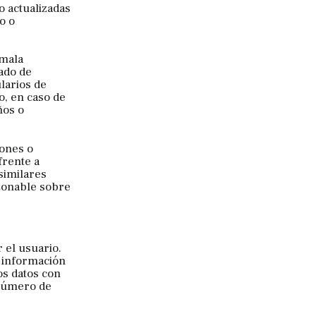
 actualizadas
o o
 mala
rado de
larios de
o, en caso de
ños o
iones o
frente a
similares
azonable sobre
 el usuario.
 información
os datos con
 número de