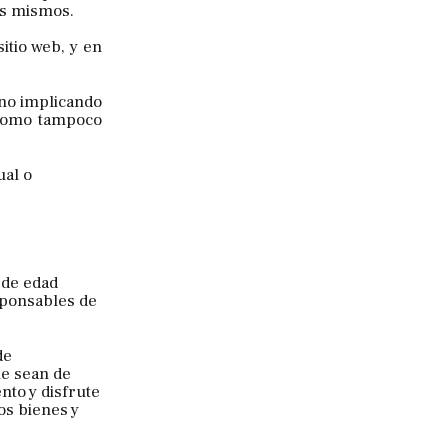
os mismos.
itio web, y en
 no implicando
 como tampoco
ual o
 de edad
sponsables de
de
ue sean de
nto y disfrute
os bienes y