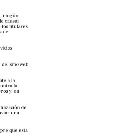
o, ningún
de causar
los titulares
z de
rvicios
del sitio web,
te a la
contra la
ros y, en
tilización de
nviar una
mpre que esta