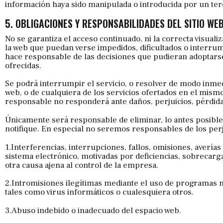
información haya sido manipulada o introducida por un ter
5. OBLIGACIONES Y RESPONSABILIDADES DEL SITIO WE
No se garantiza el acceso continuado, ni la correcta visual
la web que puedan verse impedidos, dificultados o interrum
hace responsable de las decisiones que pudieran adoptars
ofrecidas.
Se podrá interrumpir el servicio, o resolver de modo inmedi
web, o de cualquiera de los servicios ofertados en el mism
responsable no responderá ante daños, perjuicios, pérdida
Únicamente será responsable de eliminar, lo antes posible
notifique. En especial no seremos responsables de los perj
1.Interferencias, interrupciones, fallos, omisiones, avería
sistema electrónico, motivadas por deficiencias, sobrecarg
otra causa ajena al control de la empresa.
2.Intromisiones ilegítimas mediante el uso de programas m
tales como virus informáticos o cualesquiera otros.
3.Abuso indebido o inadecuado del espacio web.