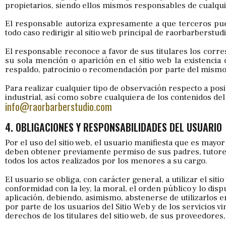
propietarios, siendo ellos mismos responsables de cualqui
El responsable autoriza expresamente a que terceros pued
todo caso redirigir al sitio web principal de raorbarberstud
El responsable reconoce a favor de sus titulares los corre
su sola mención o aparición en el sitio web la existenc
respaldo, patrocinio o recomendación por parte del mismo
Para realizar cualquier tipo de observación respecto a pos
industrial, así como sobre cualquiera de los contenidos del
info@raorbarberstudio.com
4. OBLIGACIONES Y RESPONSABILIDADES DEL USUARIO
Por el uso del sitio web, el usuario manifiesta que es mayo
deben obtener previamente permiso de sus padres, tutore
todos los actos realizados por los menores a su cargo.
El usuario se obliga, con carácter general, a utilizar el sit
conformidad con la ley, la moral, el orden público y lo dis
aplicación, debiendo, asimismo, abstenerse de utilizarlos
por parte de los usuarios del Sitio Web y de los servicios 
derechos de los titulares del sitio web, de sus proveedores,