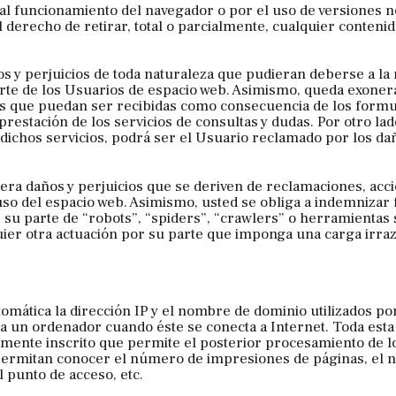
l funcionamiento del navegador o por el uso de versiones no
 derecho de retirar, total o parcialmente, cualquier contenid
s y perjuicios de toda naturaleza que pudieran deberse a la
 parte de los Usuarios de espacio web. Asimismo, queda exone
es que puedan ser recibidas como consecuencia de los formu
estación de los servicios de consultas y dudas. Por otro lad
e dichos servicios, podrá ser el Usuario reclamado por los da
ra daños y perjuicios que se deriven de reclamaciones, acc
o del espacio web. Asimismo, usted se obliga a indemnizar 
r su parte de “robots”, “spiders”, “crawlers” o herramientas 
quier otra actuación por su parte que imponga una carga irr
omática la dirección IP y el nombre de dominio utilizados por
 un ordenador cuando éste se conecta a Internet. Toda esta
damente inscrito que permite el posterior procesamiento de l
 permitan conocer el número de impresiones de páginas, el
el punto de acceso, etc.