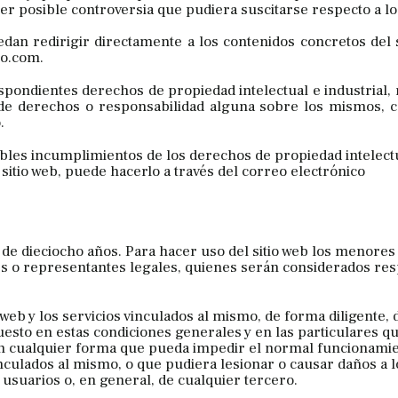
er posible controversia que pudiera suscitarse respecto a l
an redirigir directamente a los contenidos concretos del s
io.com.
spondientes derechos de propiedad intelectual e industrial,
ia de derechos o responsabilidad alguna sobre los mismos,
.
ibles incumplimientos de los derechos de propiedad intelect
 sitio web, puede hacerlo a través del correo electrónico
r de dieciocho años. Para hacer uso del sitio web los menores
s o representantes legales, quienes serán considerados re
io web y los servicios vinculados al mismo, de forma diligente, 
puesto en estas condiciones generales y en las particulares q
 en cualquier forma que pueda impedir el normal funcionamie
vinculados al mismo, o que pudiera lesionar o causar daños a l
 usuarios o, en general, de cualquier tercero.