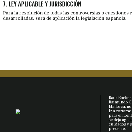
7. LEY APLICABLE Y JURISDICCIÓN
Para la resolución de todas las controversias o cuestiones r
desarrolladas, será de aplicación la legislación española.
Raor Barber 
Raimundo Cla
Mallorca, no
ir a cortarse
para el hom
se deja agas
cuidados y s
presente.