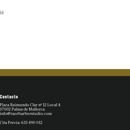
él
Contacto
Plaza Raimundo Clar nº 12 Local 4
07002 Palma de Mallorca
info@raorbarberstudio.com
Cita Previa: 633 490 012