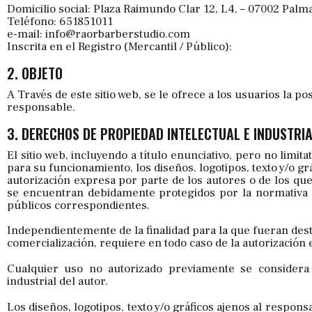
Domicilio social: Plaza Raimundo Clar 12, L4, – 07002 Palm
Teléfono: 651851011
e-mail: info@raorbarberstudio.com
Inscrita en el Registro (Mercantil / Público):
2. OBJETO
A Través de este sitio web, se le ofrece a los usuarios la po
responsable.
3. DERECHOS DE PROPIEDAD INTELECTUAL E INDUSTRI
El sitio web, incluyendo a título enunciativo, pero no lim
para su funcionamiento, los diseños, logotipos, texto y/o gr
autorización expresa por parte de los autores o de los que
se encuentran debidamente protegidos por la normativa de
públicos correspondientes.
Independientemente de la finalidad para la que fueran destin
comercialización, requiere en todo caso de la autorización 
Cualquier uso no autorizado previamente se considera
industrial del autor.
Los diseños, logotipos, texto y/o gráficos ajenos al respon