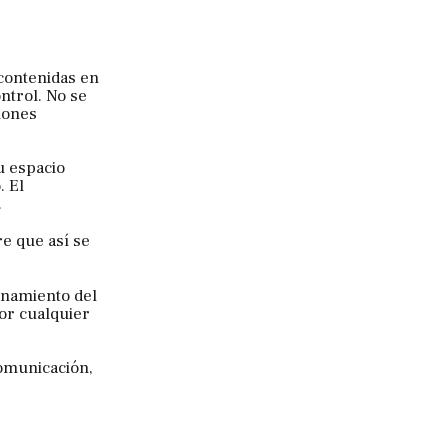
 contenidas en
ntrol. No se
iones
u espacio
. El
.
e que así se
ionamiento del
por cualquier
comunicación,