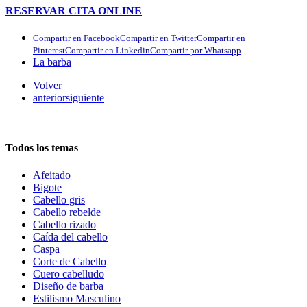
RESERVAR CITA ONLINE
Compartir en Facebook
Compartir en Twitter
Compartir en
Pinterest
Compartir en Linkedin
Compartir por Whatsapp
La barba
Volver
anterior
siguiente
Todos los temas
Afeitado
Bigote
Cabello gris
Cabello rebelde
Cabello rizado
Caída del cabello
Caspa
Corte de Cabello
Cuero cabelludo
Diseño de barba
Estilismo Masculino