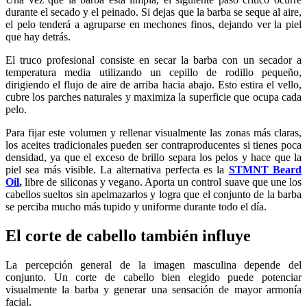
durante el secado y el peinado. Si dejas que la barba se seque al aire,
el pelo tenderá a agruparse en mechones finos, dejando ver la piel
que hay detrás.
El truco profesional consiste en secar la barba con un secador a
temperatura media utilizando un cepillo de rodillo pequeño,
dirigiendo el flujo de aire de arriba hacia abajo. Esto estira el vello,
cubre los parches naturales y maximiza la superficie que ocupa cada
pelo.
Para fijar este volumen y rellenar visualmente las zonas más claras,
los aceites tradicionales pueden ser contraproducentes si tienes poca
densidad, ya que el exceso de brillo separa los pelos y hace que la
piel sea más visible. La alternativa perfecta es la
STMNT Beard
Oil
,
libre de siliconas y vegano. Aporta un control suave que une los
cabellos sueltos sin apelmazarlos y logra que el conjunto de la barba
se perciba mucho más tupido y uniforme durante todo el día.
El corte de cabello también influye
La percepción general de la imagen masculina depende del
conjunto. Un corte de cabello bien elegido puede potenciar
visualmente la barba y generar una sensación de mayor armonía
facial.