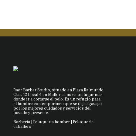
Raor Barber Studio, situado en Plaza Raimundo
Clar, 12 Local 4 en Mallorca, no es un lugar más
donde ir a cortarse el pelo. Es un refugio para
el hombre contemporáneo que se deja agasajar
por los mejores cuidados y servicios del
pasado y presente.
Barbería | Peluquería hombre | Peluquería
caballero