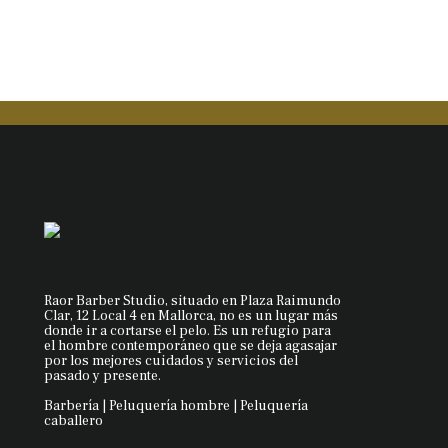
Raor Barber Studio, situado en Plaza Raimundo
Clar, 12 Local 4 en Mallorca, no es un lugar más
donde ir a cortarse el pelo. Es un refugio para
el hombre contemporáneo que se deja agasajar
por los mejores cuidados y servicios del
pasado y presente.
Barbería | Peluquería hombre | Peluquería
caballero