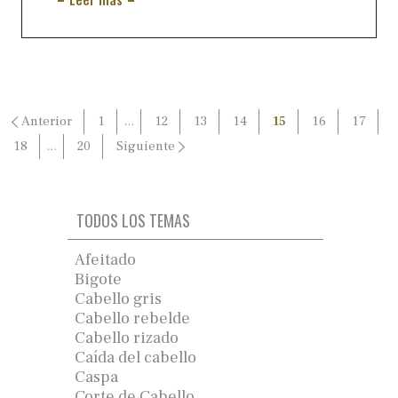
Paginación
Anterior
1
…
12
13
14
15
16
17
de
18
…
20
Siguiente
entradas
TODOS LOS TEMAS
Afeitado
Bigote
Cabello gris
Cabello rebelde
Cabello rizado
Caída del cabello
Caspa
Corte de Cabello