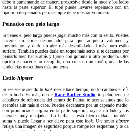
debe ir aumentando de manera progresiva desde la nuca y los lados
hasta la parte superior. El tupé puede llevarse repeinado con un
fijador o despeinado, pero siempre debe mostrar volumen.
Peinados con pelo largo
Si tienes el pelo largo puedes jugar mucho más con tu estilo. Puedes
hacerte un corte despuntado para que adquiera volumen y
movimiento, y darle un aire más desenfadado al más puro estilo
surfero. También puedes darle un toque más serio si te decantas por
peinarlo bien hacia atrás y fijarlo con gomina u otro producto. Otra
opción es hacerte un recogido, una coleta o un moño, una de las
tendencias masculinas más punteras.
Estilo
hipster
Si ese viene siendo tu
look
desde hace tiempo, no lo cambies el día
de tu boda. Es más, desde
Raor Barber Studio
, tu peluquería de
caballero de referencia del centro de Palma, te aconsejamos que lo
acentúes aún más si cabe. Puedes decantarte por un capeado medio,
con pronunciada largura en la parte superior, raya a un lado y los
laterales muy rebajados. La barba, si está bien cuidada, también
suma y puede llegar a ser clave para este
look
. Un novio
hipster
refleja una imagen de seguridad porque rompe los esquemas y le da