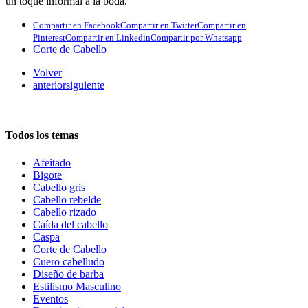
un toque informal a la boda.
Compartir en Facebook
Compartir en Twitter
Compartir en
Pinterest
Compartir en Linkedin
Compartir por Whatsapp
Corte de Cabello
Volver
anterior
siguiente
Todos los temas
Afeitado
Bigote
Cabello gris
Cabello rebelde
Cabello rizado
Caída del cabello
Caspa
Corte de Cabello
Cuero cabelludo
Diseño de barba
Estilismo Masculino
Eventos