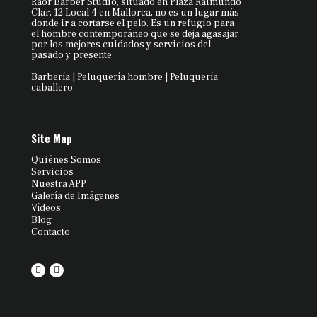
Raor Barber Studio, situado en Plaza Raimundo
Clar, 12 Local 4 en Mallorca, no es un lugar más
donde ir a cortarse el pelo. Es un refugio para
el hombre contemporáneo que se deja agasajar
por los mejores cuidados y servicios del
pasado y presente.
Barbería | Peluquería hombre | Peluquería
caballero
Site Map
Quiénes Somos
Servicios
Nuestra APP
Galería de Imágenes
Vídeos
Blog
Contacto