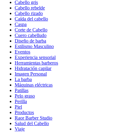
Cabello gris
Cabello rebelde
Cabello rizado
Caída del cabello
Caspa
Corte de Cabello
Cuero cabelludo
Diseño de barba
Estilismo Masculino
Eventos
Experiencia sensorial
Herramientas barberos
Hidratación capilar
Imagen Personal
La barba
Máquinas eléctricas
Patillas
Pelo graso
Perilla
Piel
Productos
Raor Barber Studio
Salud del Cabello
Viaje