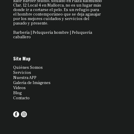
Raor Barber Studio, situado en Plaza Raimundo
Clar, 12 Local 4 en Mallorca, no es un lugar más
donde ir a cortarse el pelo. Es un refugio para
el hombre contemporáneo que se deja agasajar
por los mejores cuidados y servicios del
pasado y presente.
Barbería | Peluquería hombre | Peluquería
caballero
Site Map
Quiénes Somos
Servicios
Nuestra APP
Galería de Imágenes
Vídeos
Blog
Contacto