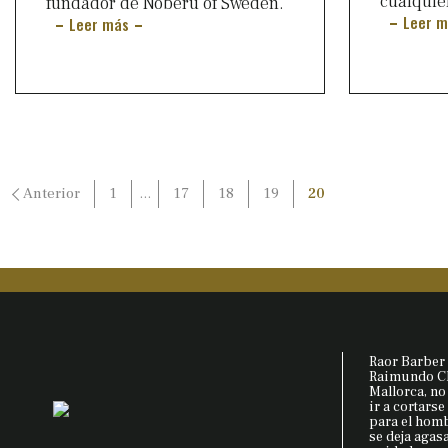
cualquie
fundador de Noberu of Sweden.
Leer m
Leer más
Paginación
Anterior
1
…
17
18
19
20
de
entradas
Raor Barber 
Raimundo Cla
Mallorca, no
ir a cortarse
para el hom
se deja agas