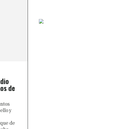
udio
tos de
entos
ello y
ique de