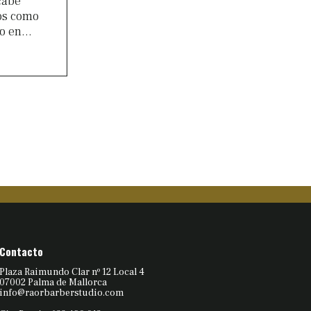
cabe
os como
o en...
Contacto
Plaza Raimundo Clar nº 12 Local 4
07002 Palma de Mallorca
info@raorbarberstudio.com