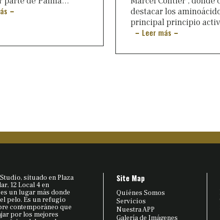
r parte de Palma...
Marcel Contier , donde 
ás
destacar los aminoácid
principal principio activ
Leer más
Site Map
Studio, situado en Plaza
r, 12 Local 4 en
 es un lugar más donde
Quiénes Somos
 el pelo. Es un refugio
Servicios
bre contemporáneo que
Nuestra APP
ajar por los mejores
Galería de Imágenes