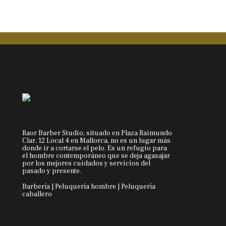
Raor Barber Studio, situado en Plaza Raimundo
Clar, 12 Local 4 en Mallorca, no es un lugar más
donde ir a cortarse el pelo. Es un refugio para
el hombre contemporáneo que se deja agasajar
por los mejores cuidados y servicios del
pasado y presente.
Barbería | Peluquería hombre | Peluquería
caballero