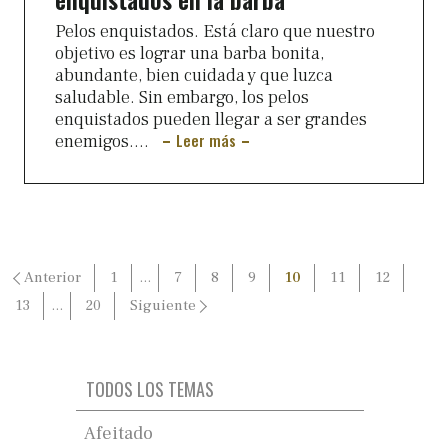
Pelos enquistados. Está claro que nuestro
objetivo es lograr una barba bonita,
abundante, bien cuidada y que luzca
saludable. Sin embargo, los pelos
enquistados pueden llegar a ser grandes
Leer más
enemigos....
Paginación
Anterior
1
…
7
8
9
10
11
12
de
13
…
20
Siguiente
entradas
TODOS LOS TEMAS
Afeitado